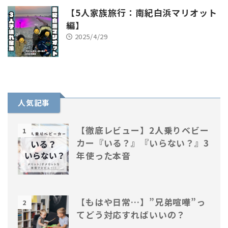
【5人家族旅行：南紀白浜マリオット
編】
2025/4/29
人気記事
【徹底レビュー】2人乗りベビー
1
カー『いる？』『いらない？』3
年使った本音
【もはや日常…】”兄弟喧嘩”っ
2
てどう対応すればいいの？