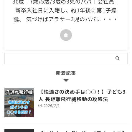
30歳｜7歳/5歳/3歳の3児のパパ｜会社員｜
新卒入社日に入籍し、約1年後に第1子爆
誕。 気づけばアラサー3児のパパに・・・
新着記事
【快適さの決め手は○○！】子ども3
人 長距離飛行機移動の攻略法
2026/2/1