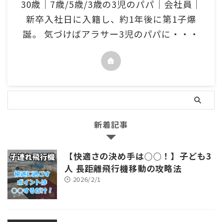
30歳｜7歳/5歳/3歳の3児のパパ｜会社員｜
新卒入社日に入籍し、約1年後に第1子爆
誕。 気づけばアラサー3児のパパに・・・
新着記事
【快適さの決め手は○○！】子ども3
人 長距離飛行機移動の攻略法
2026/2/1